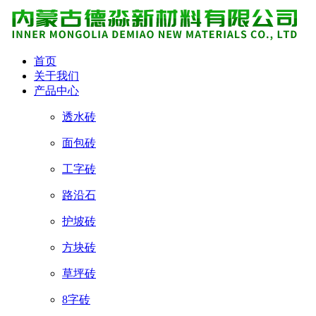
首页
关于我们
产品中心
透水砖
面包砖
工字砖
路沿石
护坡砖
方块砖
草坪砖
8字砖